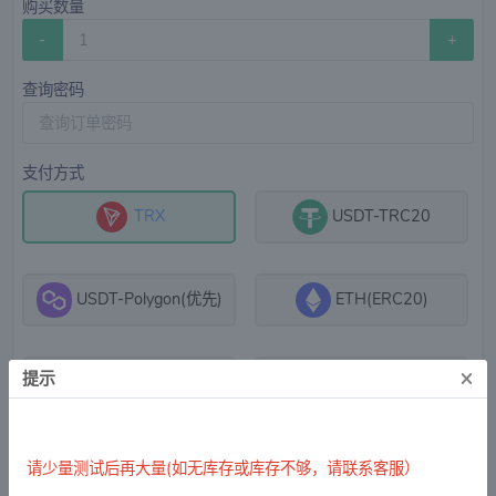
购买数量
-
+
查询密码
支付方式
TRX
USDT-TRC20
USDT-Polygon(优先)
ETH(ERC20)
×
提示
USDT-ERC20
BNB(联系客服手动确
认)
请少量测试后再大量(如无库存或库存不够，请联系客服）
USDT-BEP/BSC20(联